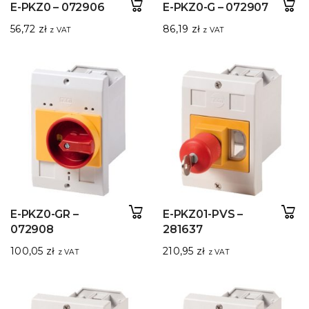
E-PKZ0 – 072906
E-PKZ0-G – 072907
56,72
zł
86,19
zł
z VAT
z VAT
E-PKZ0-GR –
E-PKZ01-PVS –
072908
281637
100,05
zł
210,95
zł
z VAT
z VAT