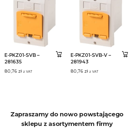
E-PKZ01-SVB –
E-PKZ01-SVB-V –
281635
281943
80,76
zł
80,76
zł
z VAT
z VAT
Zapraszamy do nowo powstającego
sklepu z asortymentem firmy