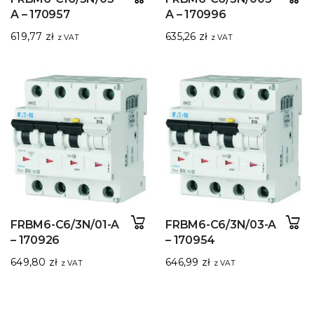
A – 170957
A – 170996
619,77
zł
635,26
zł
z VAT
z VAT
FRBM6-C6/3N/01-A
FRBM6-C6/3N/03-A
– 170926
– 170954
649,80
zł
646,99
zł
z VAT
z VAT