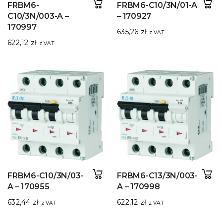
FRBM6-
FRBM6-C10/3N/01-A
C10/3N/003-A –
– 170927
170997
635,26
zł
z VAT
622,12
zł
z VAT
FRBM6-C10/3N/03-
FRBM6-C13/3N/003-
A – 170955
A – 170998
632,44
zł
622,12
zł
z VAT
z VAT