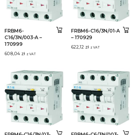
FRBM6-
FRBM6-C16/3N/01-A
C16/3N/003-A –
– 170929
170999
622,12
zł
z VAT
608,04
zł
z VAT
FRBM6-C16/3N/03-
FRBM6-C6/3N/003-