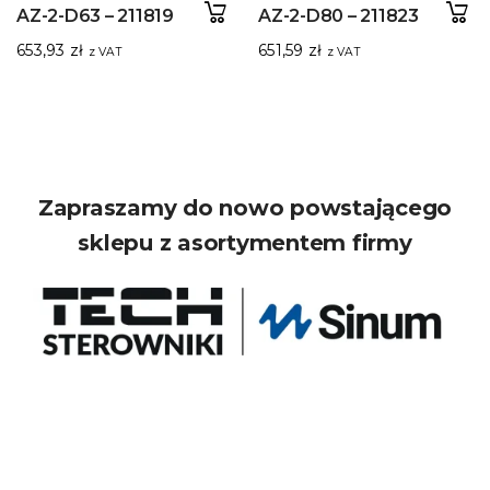
AZ-2-D63 – 211819
AZ-2-D80 – 211823
653,93
zł
651,59
zł
z VAT
z VAT
Zapraszamy do nowo powstającego
sklepu z asortymentem firmy