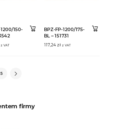
1200/150-
BPZ-FP-1200/175-
3542
BL – 151731
117,24
zł
z VAT
z VAT
5
entem firmy