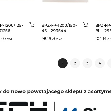
P-1200/125-
BPZ-FP-1200/150-
BPZ-FP-
151256
45 – 293544
BL – 29
0
zł
98,19
zł
104,14
zł
z VAT
z VAT
1
2
3
4
 do nowo powstającego sklepu z asortym