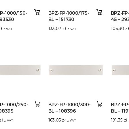
P-1000/150-
BPZ-FP-1000/175-
BPZ-FP
293530
BL – 151730
45 – 29
zł
133,07
zł
106,30
zł
z VAT
z VAT
P-1000/250-
BPZ-FP-1000/300-
BPZ-FP
108395
BL – 108396
BL – 11
zł
163,05
zł
191,35
zł
z VAT
z VAT