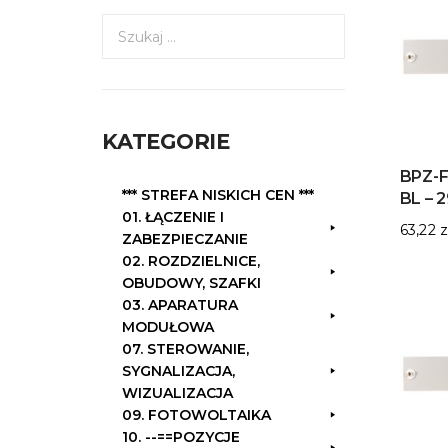
S
z
u
k
a
KATEGORIE
j
:
BPZ-F
*** STREFA NISKICH CEN ***
BL – 
01. ŁĄCZENIE I
63,22
z
ZABEZPIECZANIE
02. ROZDZIELNICE,
OBUDOWY, SZAFKI
03. APARATURA
MODUŁOWA
07. STEROWANIE,
SYGNALIZACJA,
WIZUALIZACJA
09. FOTOWOLTAIKA
10. --==POZYCJE