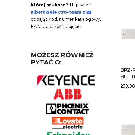
której szukasz?
Napisz na
albert@elektro-team.pl
podając kod, numer katalogowy,
EAN lub prześlij zdjęcie.
MOŻESZ RÓWNIEŻ
PYTAĆ O:
BPZ-F
BL – 
239,9