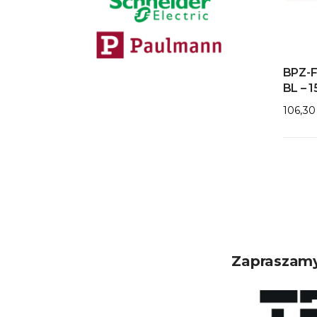
BPZ-F
BL – 
106,3
Zapraszamy