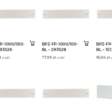
P-1000/050-
BPZ-FP-1000/100-
BPZ-FP-
293526
BL – 293528
BL – 15
ł
77,99
zł
95,94
zł
z VAT
z VAT