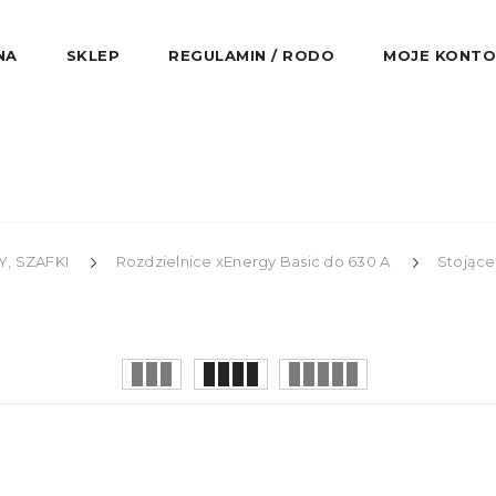
NA
SKLEP
REGULAMIN / RODO
MOJE KONTO
, SZAFKI
Rozdzielnice xEnergy Basic do 630 A
Stojące