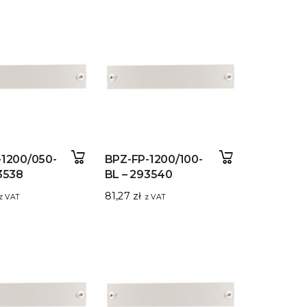
-1200/050-
BPZ-FP-1200/100-
3538
BL – 293540
81,27
zł
z VAT
z VAT