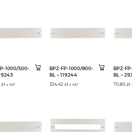
P-1000/500-
BPZ-FP-1000/800-
BPZ-FP
119243
BL – 119244
BL – 29
0
zł
324,42
zł
70,85
zł
z VAT
z VAT