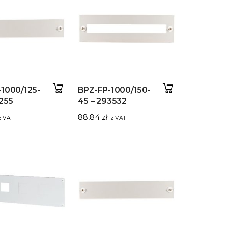
1000/125-
BPZ-FP-1000/150-
1255
45 – 293532
88,84
zł
z VAT
z VAT