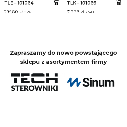
TLE – 101064
TLK – 101066
295,80
zł
312,38
zł
z VAT
z VAT
Zapraszamy do nowo powstającego
sklepu z asortymentem firmy