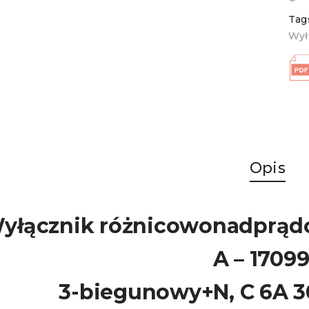
Tag
Wył
Opis
yłącznik różnicowonadprąd
A – 1709
3-biegunowy+N, C 6A 3