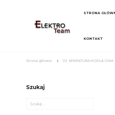
STRONA GŁÓW
KONTAKT
Strona główna
03. APARATURA MODUŁOWA
Szukaj
S
z
u