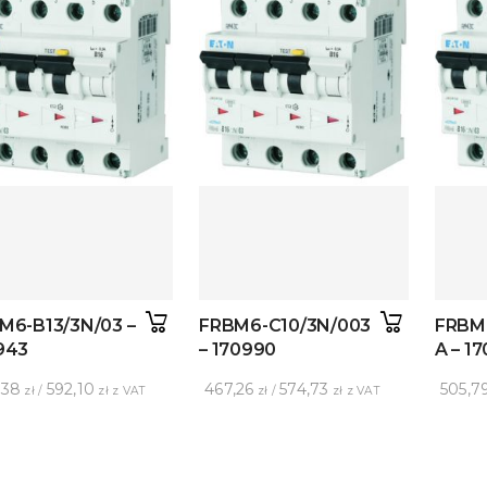
M6-B13/3N/03 –
FRBM6-C10/3N/003
FRBM6
943
– 170990
A – 1
,38
592,10
467,26
574,73
505,7
zł /
zł z VAT
zł /
zł z VAT