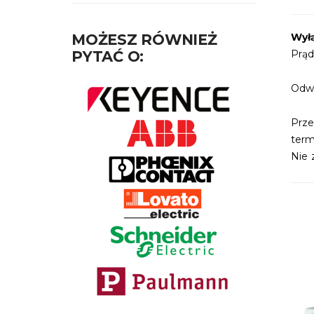
MOŻESZ RÓWNIEŻ
Wył
PYTAĆ O:
Prą
Odwi
Prz
termi
Nie 