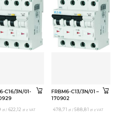
-C16/3N/01-
FRBM6-C13/3N/01 –
70929
170902
9
622,12
478,71
588,81
zł /
zł z VAT
zł /
zł z VAT