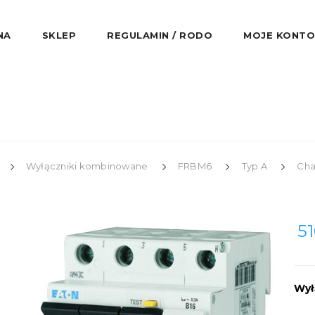
NA
SKLEP
REGULAMIN / RODO
MOJE KONTO
Wyłączniki kombinowane
FRBM6
Typ A
Cha
51
Wył