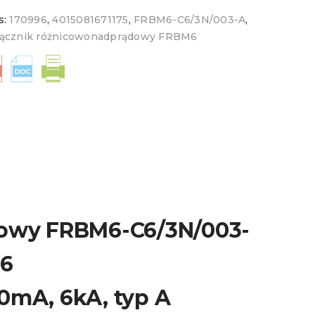
s:
170996
,
4015081671175
,
FRBM6-C6/3N/003-A
,
ącznik różnicowonadprądowy FRBM6
owy FRBM6-C6/3N/003-
96
0mA, 6kA, typ A