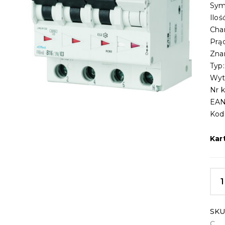
Sym
Ilo
Cha
Prą
Zna
Typ
Wyt
Nr 
EAN
Kod
Kar
SKU
C