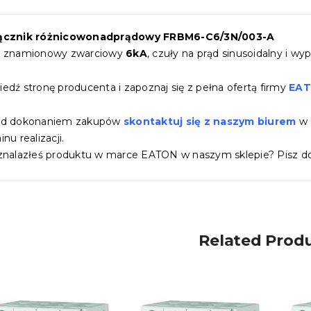
ącznik różnicowonadprądowy FRBM6-C6/3N/003-A
d znamionowy zwarciowy
6kA
, czuły na prąd sinusoidalny i w
edź stronę producenta i zapoznaj się z pełna ofertą firmy
EA
ed dokonaniem zakupów
skontaktuj się z naszym biurem
w 
nu realizacji.
znalazłeś produktu w marce EATON w naszym sklepie? Pisz do
Related Prod