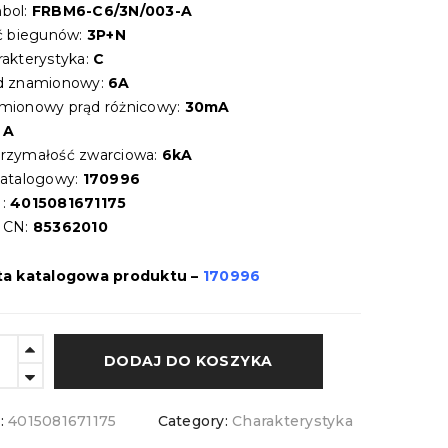
bol:
FRBM6-C6/3N/003-A
ść biegunów:
3P+N
rakterystyka:
C
d znamionowy:
6A
mionowy prąd różnicowy:
30mA
:
A
rzymałość zwarciowa:
6kA
katalogowy:
170996
:
4015081671175
 CN:
85362010
ta katalogowa produktu –
170996
DODAJ DO KOSZYKA
:
4015081671175
Category:
Charakterystyka