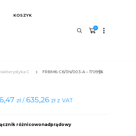
KOSZYK
0
rakterystyka C
FRBM6-C6/3N/003-A – 170996
6,47
635,26
zł /
zł z VAT
ącznik różnicowonadprądowy