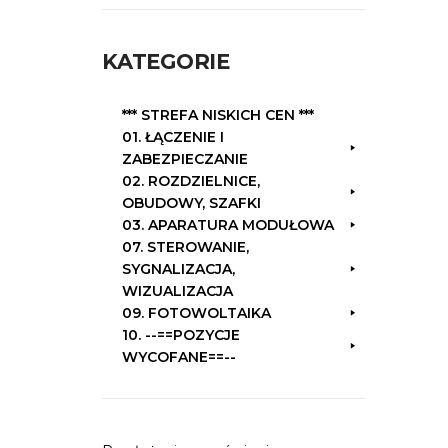
k
a
KATEGORIE
j
:
*** STREFA NISKICH CEN ***
01. ŁĄCZENIE I
ZABEZPIECZANIE
02. ROZDZIELNICE,
OBUDOWY, SZAFKI
03. APARATURA MODUŁOWA
07. STEROWANIE,
SYGNALIZACJA,
WIZUALIZACJA
09. FOTOWOLTAIKA
10. --==POZYCJE
WYCOFANE==--