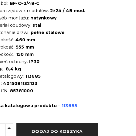
bol:
BF-O-2/48-C
zba rzędów x modułów:
2×24 / 48 mod.
sób montażu:
natynkowy
eriał obudowy:
stal
onanie drzwi:
pełne stalowe
okość:
460 mm
rokość:
555 mm
bokość:
150 mm
pień ochrony:
IP30
a:
8,4 kg
katalogowy:
113685
:
4015081132133
 CN:
85381000
ta katalogowa produktu –
113685
DODAJ DO KOSZYKA