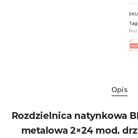
SKU
Tag
Roz
Opis
Rozdzielnica natynkowa BF
metalowa 2×24 mod. drz