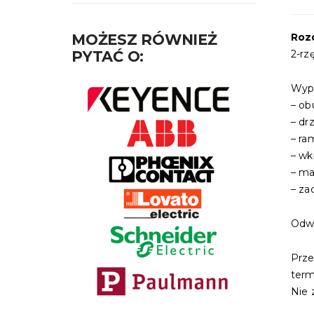
MOŻESZ RÓWNIEŻ
Roz
PYTAĆ O:
2-rz
Wypo
– o
– d
– ra
– wk
– m
– za
Odwi
Prz
termi
Nie 