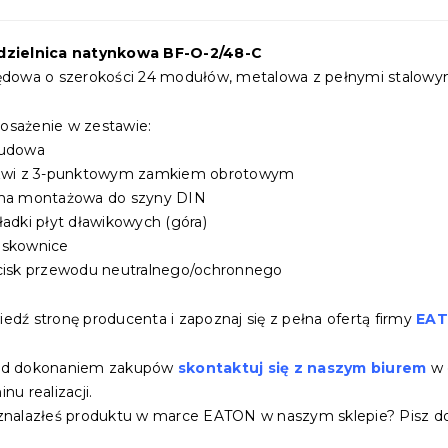
dzielnica natynkowa BF-O-2/48-C
ędowa o szerokości 24 modułów, metalowa z pełnymi stalowy
sażenie w zestawie:
budowa
rzwi z 3-punktowym zamkiem obrotowym
ma montażowa do szyny DIN
ładki płyt dławikowych (góra)
askownice
cisk przewodu neutralnego/ochronnego
edź stronę producenta i zapoznaj się z pełna ofertą firmy
EA
ed dokonaniem zakupów
skontaktuj się z naszym biurem
w 
nu realizacji.
znalazłeś produktu w marce EATON w naszym sklepie? Pisz do