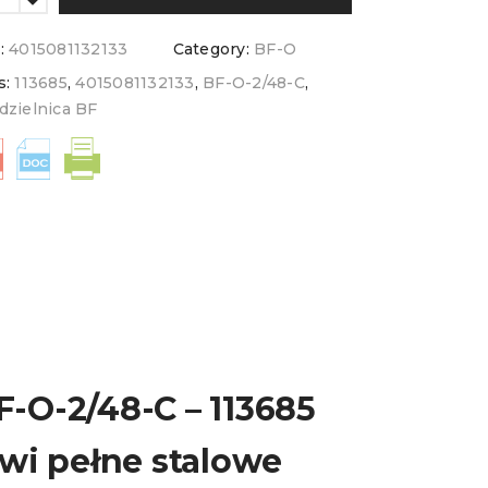
:
4015081132133
Category:
BF-O
s:
113685
,
4015081132133
,
BF-O-2/48-C
,
dzielnica BF
-O-2/48-C – 113685
wi pełne stalowe