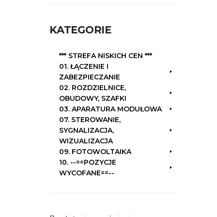
k
a
KATEGORIE
j
:
*** STREFA NISKICH CEN ***
01. ŁĄCZENIE I
ZABEZPIECZANIE
02. ROZDZIELNICE,
OBUDOWY, SZAFKI
03. APARATURA MODUŁOWA
07. STEROWANIE,
SYGNALIZACJA,
WIZUALIZACJA
09. FOTOWOLTAIKA
10. --==POZYCJE
WYCOFANE==--