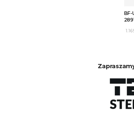
BF-
289
1.16
Zapraszamy