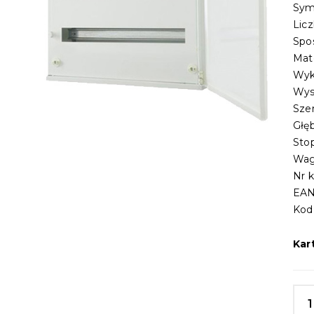
Sym
Lic
Spo
Mat
Wyk
Wys
Sze
Głę
Sto
Wag
Nr 
EAN
Kod
Kar