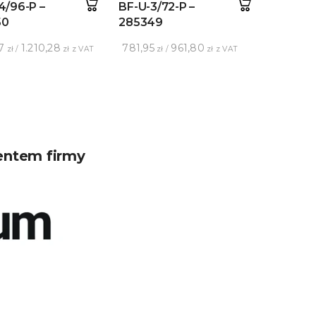
4/96-P –
BF-U-3/72-P –
50
285349
7
1.210,28
781,95
961,80
zł /
zł z VAT
zł /
zł z VAT
entem firmy