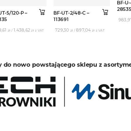
BF-U-
2853
UT-5/120-P –
BF-UT-2/48-C –
135
113691
983,9
9,61
1.438,62
729,30
897,04
zł /
zł z VAT
zł /
zł z VAT
 do nowo powstającego sklepu z asortym