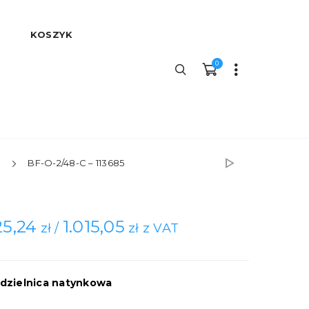
KOSZYK
0
BF-O-2/48-C – 113685
25,24
1.015,05
zł /
zł z VAT
dzielnica natynkowa