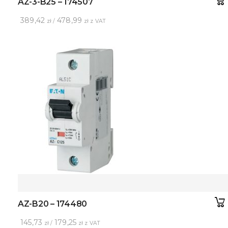
AZ-3-B25 – 174507
389,42
478,99
zł /
zł z VAT
AZ-B20 – 174480
145,73
179,25
zł /
zł z VAT