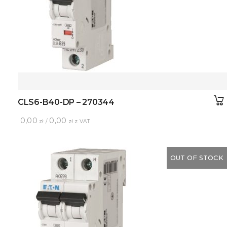
CLS6-B40-DP – 270344
0,00
0,00
zł /
zł z VAT
OUT OF STOCK