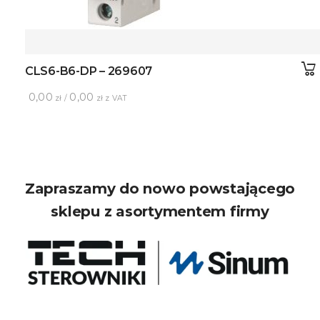
CLS6-B6-DP – 269607
0,00
0,00
zł /
zł z VAT
Zapraszamy do nowo powstającego
sklepu z asortymentem firmy