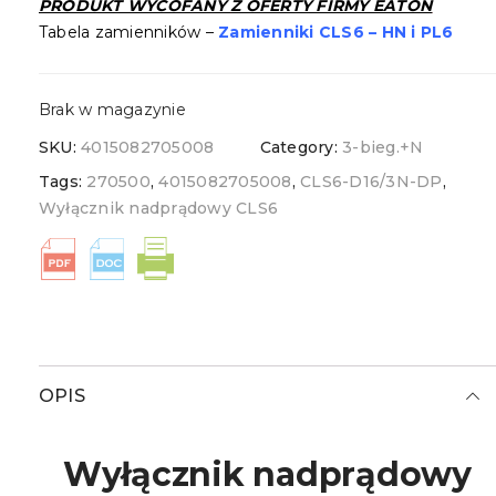
PRODUKT
WYCOFANY
Z OFERTY FIRMY EATON
Tabela zamienników –
Zamienniki CLS6 – HN i PL6
Brak w magazynie
SKU:
4015082705008
Category:
3-bieg.+N
Tags:
270500
,
4015082705008
,
CLS6-D16/3N-DP
,
Wyłącznik nadprądowy CLS6
OPIS
Wyłącznik nadprądowy