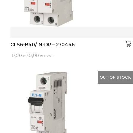
CLS6-B40/1N-DP – 270446
0,00
0,00
zł /
zł z VAT
OUT OF STOCK