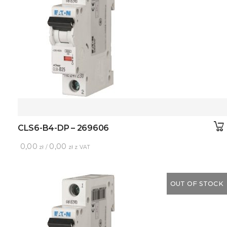
CLS6-B4-DP – 269606
0,00
0,00
zł /
zł z VAT
OUT OF STOCK