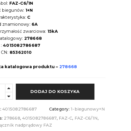
bol:
FAZ-C6/1N
ść biegunów:
1+N
rakterystyka:
C
d znamionowy:
6A
rzymałość zwarciowa:
15kA
katalogowy:
278668
:
4015082786687
 CN:
85362010
ta katalogowa produktu –
278668
DODAJ DO KOSZYKA
:
4015082786687
Category:
1-biegunowy+N
s:
278668
,
4015082786687
,
FAZ-C
,
FAZ-C6/1N
,
ącznik nadprądowy FAZ