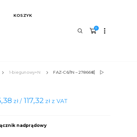
KOSZYK
0
1-biegunowy+N
FAZ-C6/1N – 278668
5,38
117,32
zł /
zł z VAT
ącznik nadprądowy