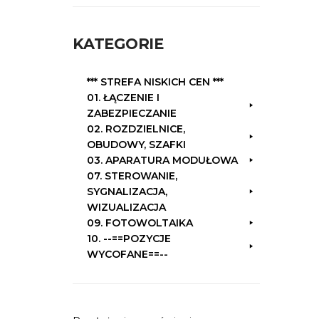
k
a
KATEGORIE
j
:
*** STREFA NISKICH CEN ***
01. ŁĄCZENIE I
ZABEZPIECZANIE
02. ROZDZIELNICE,
OBUDOWY, SZAFKI
03. APARATURA MODUŁOWA
07. STEROWANIE,
SYGNALIZACJA,
WIZUALIZACJA
09. FOTOWOLTAIKA
10. --==POZYCJE
WYCOFANE==--