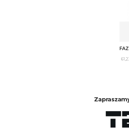
FAZ
61,2
Zapraszamy