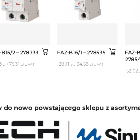
-B15/2 – 278733
FAZ-B16/1 – 278535
FAZ-B
2785
3
75,31
28,11
34,58
zł /
zł z VAT
zł /
zł z VAT
52,02
z
 do nowo powstającego sklepu z asortym