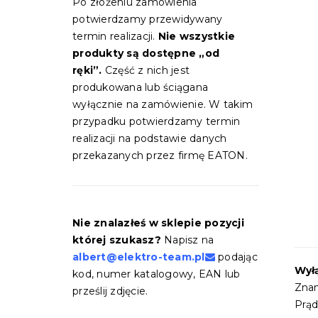
Po złożeniu zamówienia
potwierdzamy przewidywany
termin realizacji.
Nie wszystkie
produkty są dostępne „od
ręki”.
Część z nich jest
produkowana lub ściągana
wyłącznie na zamówienie. W takim
przypadku potwierdzamy termin
realizacji na podstawie danych
przekazanych przez firmę EATON.
Nie znalazłeś w sklepie pozycji
której szukasz?
Napisz na
albert@elektro-team.pl
podając
Wył
kod, numer katalogowy, EAN lub
Znam
prześlij zdjęcie.
Prąd