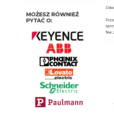
Odwi
MOŻESZ RÓWNIEŻ
PYTAĆ O:
Prz
termi
Nie 