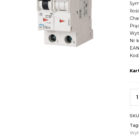
Sym
Ilo
Cha
Prą
Wyt
Nr 
EAN
Kod
Kar
SKU
Tag
Wył