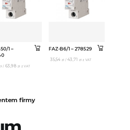
50/1 –
FAZ-B6/1 – 278529
40
35,54
43,71
zł /
zł z VAT
63,98
ł /
zł z VAT
entem firmy