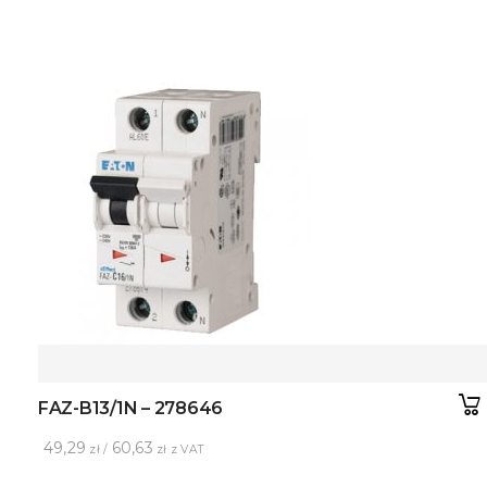
FAZ-B13/1N – 278646
49,29
60,63
zł /
zł z VAT