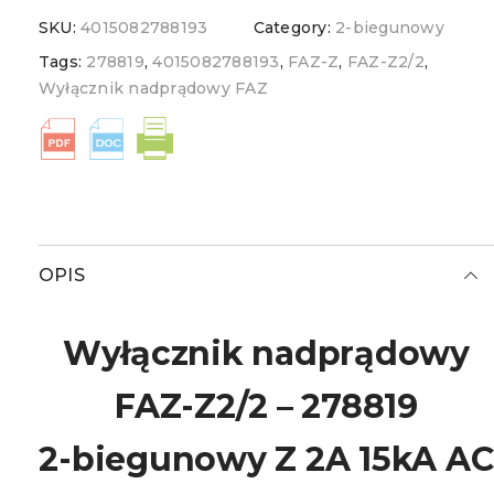
SKU:
4015082788193
Category:
2-biegunowy
Tags:
278819
,
4015082788193
,
FAZ-Z
,
FAZ-Z2/2
,
Wyłącznik nadprądowy FAZ
OPIS
Wyłącznik nadprądowy
FAZ-Z2/2 – 278819
2-biegunowy Z 2A 15kA AC