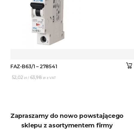
FAZ-B63/1 – 278541
52,02
63,98
zł /
zł z VAT
Zapraszamy do nowo powstającego
sklepu z asortymentem firmy