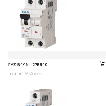
FAZ-B4/1N – 278640
93,21
114,65
zł /
zł z VAT