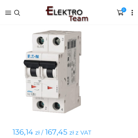
0
136,14
167,45
zł /
zł z VAT