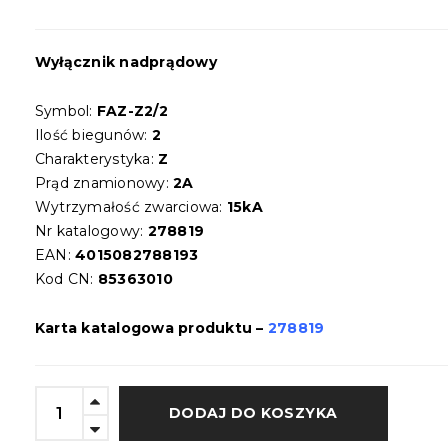
Wyłącznik nadprądowy
Symbol:
FAZ-Z2/2
Ilość biegunów:
2
Charakterystyka:
Z
Prąd znamionowy:
2A
Wytrzymałość zwarciowa:
15kA
Nr katalogowy:
278819
EAN:
4015082788193
Kod CN:
85363010
Karta katalogowa produktu –
278819
DODAJ DO KOSZYKA