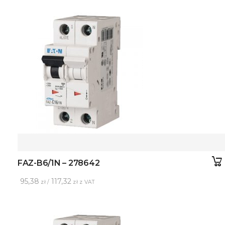
FAZ-B6/1N – 278642
95,38
117,32
zł /
zł z VAT