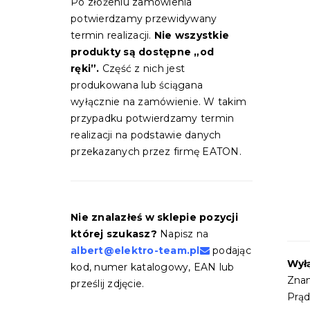
Po złożeniu zamówienia
potwierdzamy przewidywany
termin realizacji.
Nie wszystkie
produkty są dostępne „od
ręki”.
Część z nich jest
produkowana lub ściągana
wyłącznie na zamówienie. W takim
przypadku potwierdzamy termin
realizacji na podstawie danych
przekazanych przez firmę EATON.
Nie znalazłeś w sklepie pozycji
której szukasz?
Napisz na
albert@elektro-team.pl
podając
Wył
kod, numer katalogowy, EAN lub
Znam
prześlij zdjęcie.
Prąd