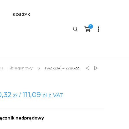
KOSZYK
0
1-biegunowy
FAZ-Z4/1 – 278622
0,32
111,09
zł /
zł z VAT
ącznik nadprądowy