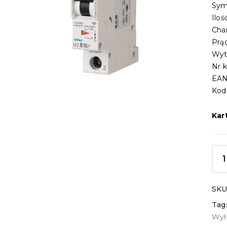
Sym
Ilo
Cha
Prą
Wyt
Nr 
EAN
Kod
Kar
SKU
Tag
Wył