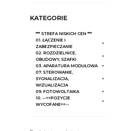
k
a
KATEGORIE
j
:
*** STREFA NISKICH CEN ***
01. ŁĄCZENIE I
ZABEZPIECZANIE
02. ROZDZIELNICE,
OBUDOWY, SZAFKI
03. APARATURA MODUŁOWA
07. STEROWANIE,
SYGNALIZACJA,
WIZUALIZACJA
09. FOTOWOLTAIKA
10. --==POZYCJE
WYCOFANE==--