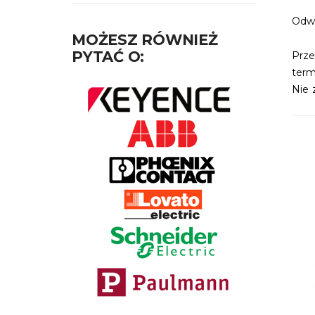
Odwi
MOŻESZ RÓWNIEŻ
PYTAĆ O:
Prz
termi
Nie 