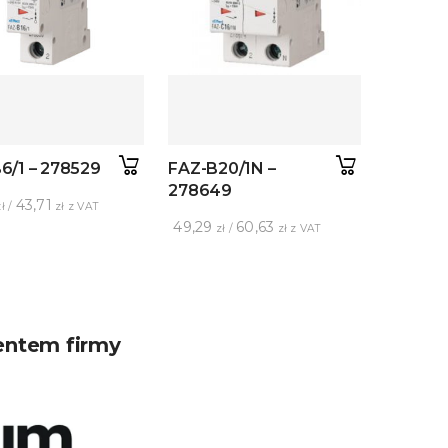
6/1 – 278529
FAZ-B20/1N –
278649
43,71
ł /
zł z VAT
49,29
60,63
zł /
zł z VAT
entem firmy