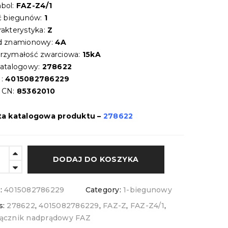
bol:
FAZ-Z4/1
ść biegunów:
1
rakterystyka:
Z
d znamionowy:
4A
rzymałość zwarciowa:
15kA
katalogowy:
278622
:
4015082786229
 CN:
85362010
ta katalogowa produktu –
278622
DODAJ DO KOSZYKA
:
4015082786229
Category:
1-biegunowy
s:
278622
,
4015082786229
,
FAZ-Z
,
FAZ-Z4/1
,
ącznik nadprądowy FAZ