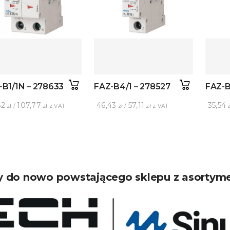
-B1/1N – 278633
FAZ-B4/1 – 278527
FAZ-B
62
107,77
46,43
57,11
35,54
zł /
zł z VAT
zł /
zł z VAT
z
 do nowo powstającego sklepu z asortym