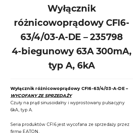
Wyłącznik
różnicowoprądowy CFI6-
63/4/03-A-DE – 235798
4-biegunowy 63A 300mA,
typ A, 6kA
Wyłącznik różnicowoprądowy CFI6-63/4/03-A-DE –
WYCOFANY ZE SPRZEDAŻY
Czuły na prąd sinusoidalny i wyprostowany pulsacyjny
6kA, typ A.
Seria produktów CFI6 jest wycofana ze sprzedaży przez
firmę EATON.