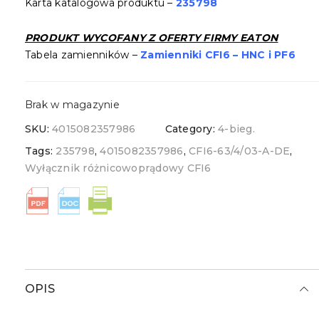
Karta katalogowa produktu –
235798
PRODUKT
WYCOFANY
Z OFERTY FIRMY EATON
Tabela zamienników –
Zamienniki CFI6 – HNC i PF6
Brak w magazynie
SKU:
4015082357986
Category:
4-bieg.
Tags:
235798
,
4015082357986
,
CFI6-63/4/03-A-DE
,
Wyłącznik różnicowoprądowy CFI6
OPIS