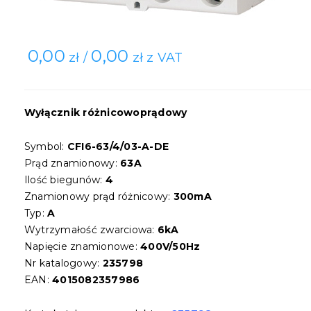
0,00
0,00
zł /
zł z VAT
Wyłącznik różnicowoprądowy
Symbol:
CFI6-63/4/03-A-DE
Prąd znamionowy:
63A
Ilość biegunów:
4
Znamionowy prąd różnicowy:
300mA
Typ:
A
Wytrzymałość zwarciowa:
6kA
Napięcie znamionowe:
400V/50Hz
Nr katalogowy:
235798
EAN:
4015082357986