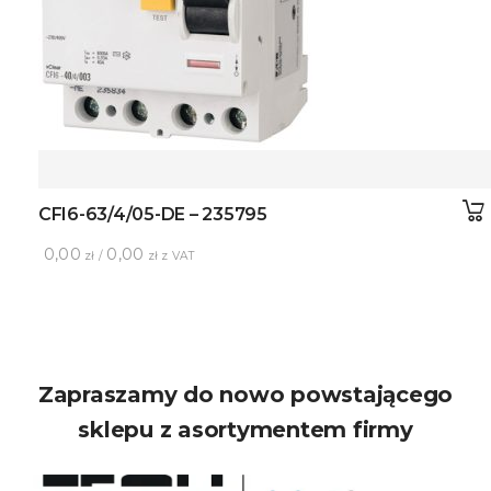
CFI6-63/4/05-DE – 235795
0,00
0,00
zł /
zł z VAT
Zapraszamy do nowo powstającego
sklepu z asortymentem firmy