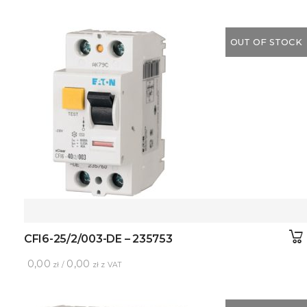
OUT OF STOCK
CFI6-25/2/003-DE – 235753
0,00
0,00
zł /
zł z VAT