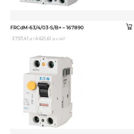
FRCdM-63/4/03-S/B+ – 167890
3.757,41
4.621,61
zł /
zł z VAT