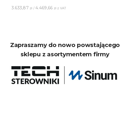
3.633,87
4.469,66
zł /
zł z VAT
Zapraszamy do nowo powstającego
sklepu z asortymentem firmy