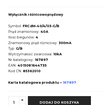
Wyłącznik różnicowoprądowy
Symbol:
FRCdM-40/4/03-G/B
Prąd znamionowy:
40A
Ilość biegunów:
4
Znamionowy prąd różnicowy:
300mA
Typ:
G/B
Wytrzymałość zwarciowa:
10kA
Nr katalogowy:
167897
EAN:
4015081644735
Kod CN:
85362010
Karta katalogowa produktu –
167897
DODAJ DO KOSZYKA