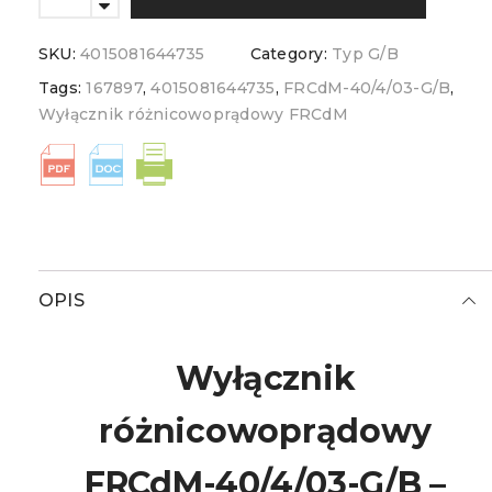
SKU:
4015081644735
Category:
Typ G/B
Tags:
167897
,
4015081644735
,
FRCdM-40/4/03-G/B
,
Wyłącznik różnicowoprądowy FRCdM
OPIS
Wyłącznik
różnicowoprądowy
FRCdM-40/4/03-G/B –