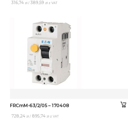
316,74
389,59
zł /
zł z VAT
FRCmM-63/2/05 – 170408
728,24
895,74
zł /
zł z VAT