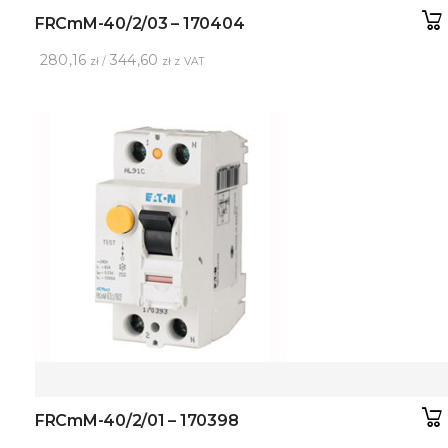
FRCmM-40/2/03 – 170404
280,16
344,60
zł /
zł z VAT
FRCmM-40/2/01 – 170398