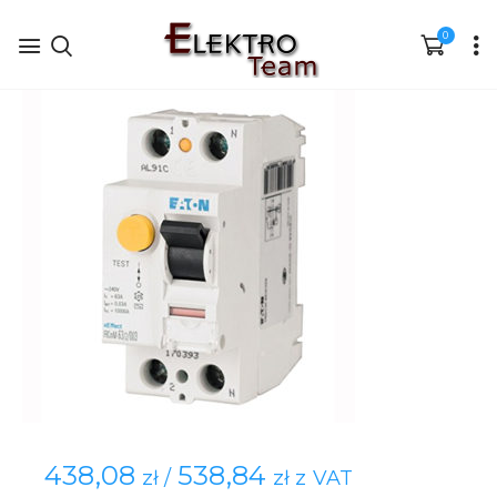
0
438,08
538,84
zł /
zł z VAT