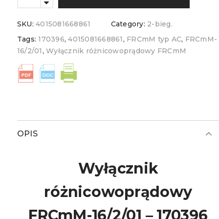
SKU:
4015081668861
Category:
2-bieg.
Tags:
170396
,
4015081668861
,
FRCmM typ AC
,
FRCmM-
16/2/01
,
Wyłącznik różnicowoprądowy FRCmM
OPIS
Wyłącznik
różnicowoprądowy
FRCmM-16/2/01 – 170396