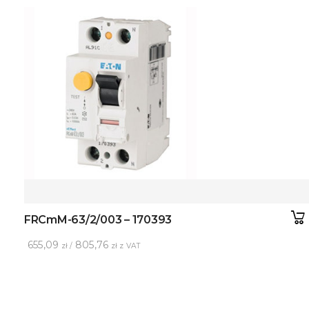
FRCmM-63/2/003 – 170393
655,09
805,76
zł /
zł z VAT