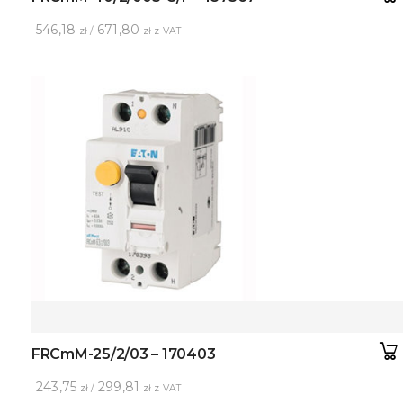
546,18
671,80
zł /
zł z VAT
FRCmM-25/2/03 – 170403
243,75
299,81
zł /
zł z VAT