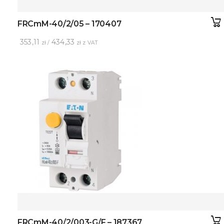
FRCmM-40/2/05 – 170407
353,11
434,33
zł /
zł z VAT
FRCmM-40/2/003-G/F – 187367