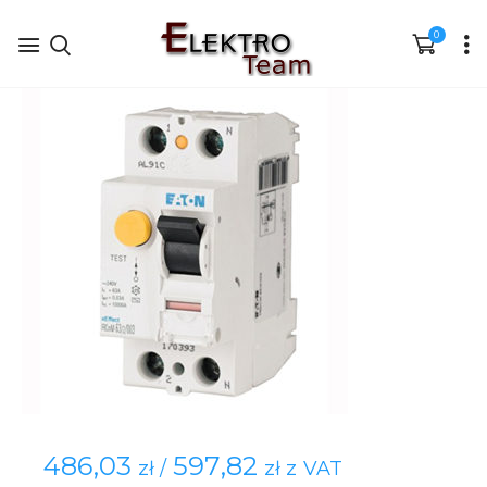
0
486,03
597,82
zł /
zł z VAT