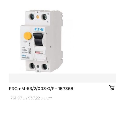
FRCmM-63/2/003-G/F – 187368
761,97
937,22
zł /
zł z VAT