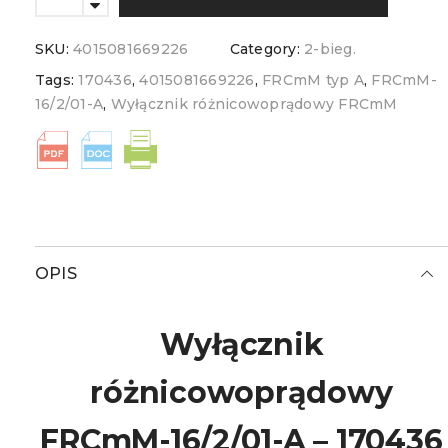
SKU:
4015081669226
Category:
2-bieg.
Tags:
170436
,
4015081669226
,
FRCmM typ A
,
FRCmM-
16/2/01-A
,
Wyłącznik różnicowoprądowy FRCmM
OPIS
Wyłącznik
różnicowoprądowy
FRCmM-16/2/01-A – 170436