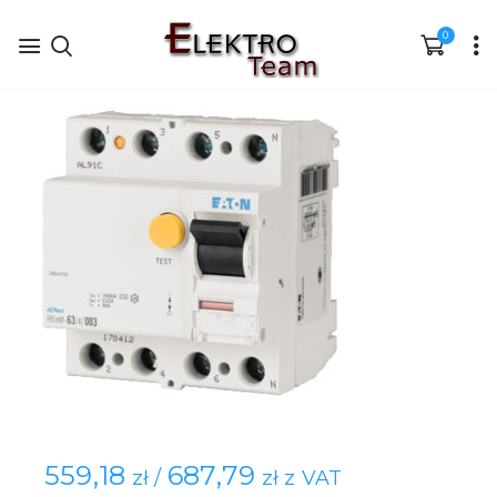
0
559,18
687,79
zł /
zł z VAT