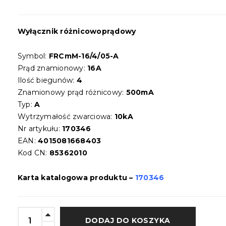
Wyłącznik różnicowoprądowy
Symbol:
FRCmM-16/4/05-A
Prąd znamionowy:
16A
Ilość biegunów:
4
Znamionowy prąd różnicowy:
500mA
Typ:
A
Wytrzymałość zwarciowa:
10kA
Nr artykułu:
170346
EAN:
4015081668403
Kod CN:
85362010
Karta katalogowa produktu –
170346
DODAJ DO KOSZYKA