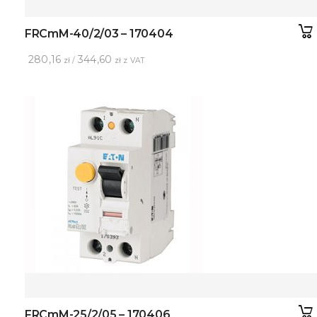
FRCmM-40/2/03 – 170404
280,16
344,60
zł /
zł z VAT
FRCmM-25/2/05 – 170406