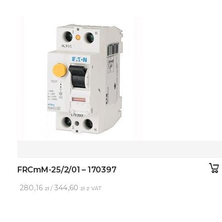
FRCmM-25/2/01 – 170397
280,16
344,60
zł /
zł z VAT