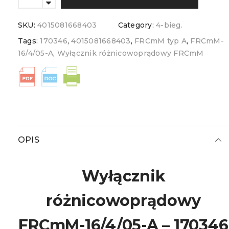
SKU:
4015081668403
Category:
4-bieg.
Tags:
170346
,
4015081668403
,
FRCmM typ A
,
FRCmM-
16/4/05-A
,
Wyłącznik różnicowoprądowy FRCmM
OPIS
Wyłącznik
różnicowoprądowy
FRCmM-16/4/05-A –
170346