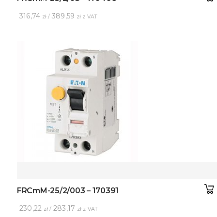
316,74
389,59
zł /
zł z VAT
FRCmM-25/2/003 – 170391
230,22
283,17
zł /
zł z VAT