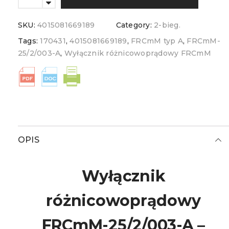
SKU:
4015081669189
Category:
2-bieg.
Tags:
170431
,
4015081669189
,
FRCmM typ A
,
FRCmM-
25/2/003-A
,
Wyłącznik różnicowoprądowy FRCmM
OPIS
Wyłącznik
różnicowoprądowy
FRCmM-25/2/003-A –