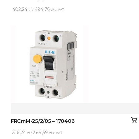
402,24
494,76
zł /
zł z VAT
FRCmM-25/2/05 – 170406
316,74
389,59
zł /
zł z VAT