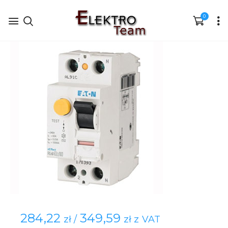
0
284,22
349,59
zł /
zł z VAT