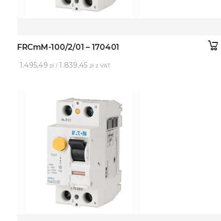
FRCmM-100/2/01 – 170401
1.495,49
1.839,45
zł /
zł z VAT