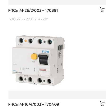
FRCmM-25/2/003 – 170391
230,22
283,17
zł /
zł z VAT
FRCmM-16/4/003 – 170409