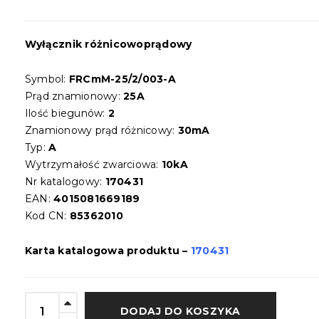
Wyłącznik różnicowoprądowy
Symbol:
FRCmM-25/2/003-A
Prąd znamionowy:
25A
Ilość biegunów:
2
Znamionowy prąd różnicowy:
30mA
Typ:
A
Wytrzymałość zwarciowa:
10kA
Nr katalogowy:
170431
EAN:
4015081669189
Kod CN:
85362010
Karta katalogowa produktu –
170431
DODAJ DO KOSZYKA