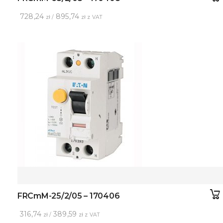
728,24
895,74
zł /
zł z VAT
FRCmM-25/2/05 – 170406
316,74
389,59
zł /
zł z VAT