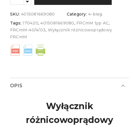
SKU:
4015081669080
Category:
4-bieg.
Tags:
170420
,
4015081669080
,
FRCmM typ AC
,
FRCmM-40/4/03
,
Wyłącznik różnicowoprądowy
FRCmM
OPIS
Wyłącznik
różnicowoprądowy