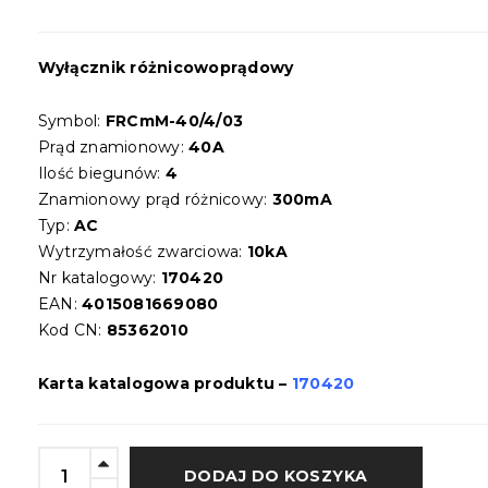
Wyłącznik różnicowoprądowy
Symbol:
FRCmM-40/4/03
Prąd znamionowy:
40A
Ilość biegunów:
4
Znamionowy prąd różnicowy:
300mA
Typ:
AC
Wytrzymałość zwarciowa:
10kA
Nr katalogowy:
170420
EAN:
4015081669080
Kod CN:
85362010
Karta katalogowa produktu –
170420
DODAJ DO KOSZYKA