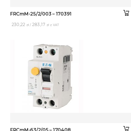
FRCmM-25/2/003 – 170391
230,22
283,17
zł /
zł z VAT
FRCmM-63/2/05 – 170408