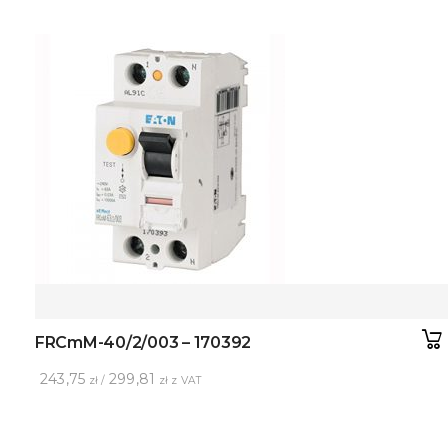
FRCmM-40/2/003 – 170392
243,75
299,81
zł /
zł z VAT