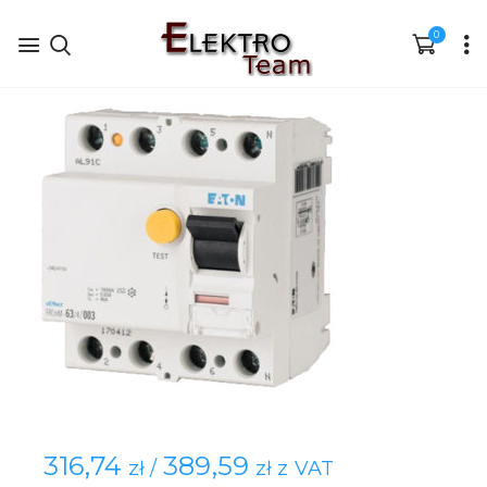
0
316,74
389,59
zł /
zł z VAT