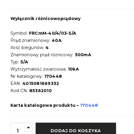
Wyłącznik różnicowoprądowy
Symbol:
FRCmM-40/4/03-S/A
Prąd znamionowy:
40A
Ilość biegunów:
4
Znamionowy prąd różnicowy:
300mA
Typ:
S/A
Wytrzymałość zwarciowa:
10
kA
Nr katalogowy:
170448
EAN:
4015081669332
Kod CN:
85362010
Karta katalogowa produktu –
170448
DODAJ DO KOSZYKA