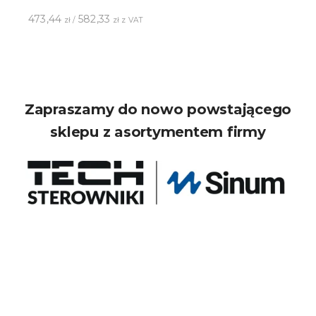
473,44
582,33
zł /
zł z VAT
Zapraszamy do nowo powstającego
sklepu z asortymentem firmy