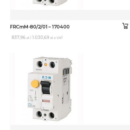
FRCmM-80/2/01 – 170400
837,96
1.030,69
zł /
zł z VAT