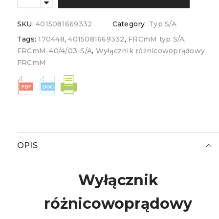
SKU:
4015081669332
Category:
Typ S/A
Tags:
170448
,
4015081669332
,
FRCmM typ S/A
,
FRCmM-40/4/03-S/A
,
Wyłącznik różnicowoprądowy
FRCmM
OPIS
Wyłącznik
różnicowoprądowy