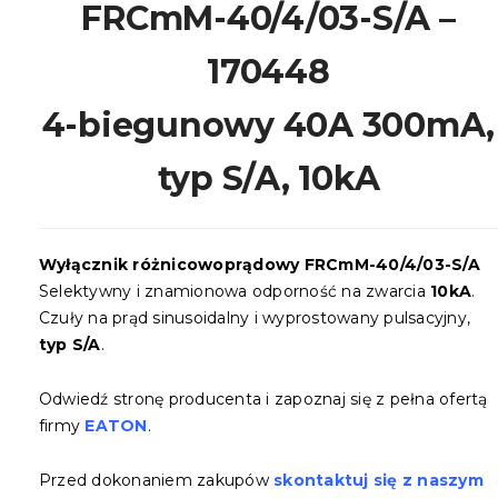
FRCmM-40/4/03-S/A –
170448
4-biegunowy 40A 300mA,
typ S/A,
10
kA
Wyłącznik różnicowoprądowy FRCmM-40/4/03-S/A
Selektywny i znamionowa odporność na zwarcia
10kA
.
Czuły na prąd sinusoidalny i wyprostowany pulsacyjny,
typ S/A
.
Odwiedź stronę producenta i zapoznaj się z pełna ofertą
firmy
EATON
.
Przed dokonaniem zakupów
skontaktuj się z naszym