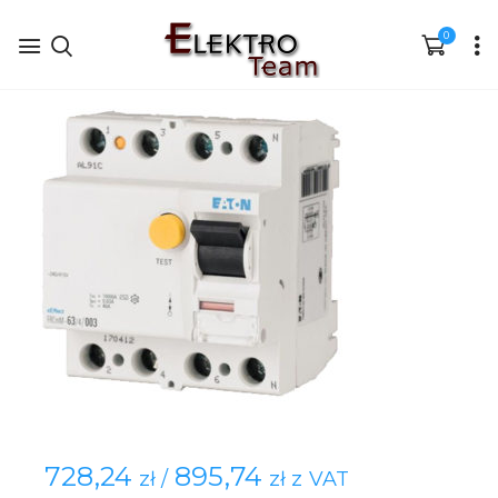
0
728,24
895,74
zł /
zł z VAT