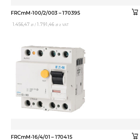
FRCmM-100/2/003 – 170395
1.456,47
1.791,46
zł /
zł z VAT
FRCmM-16/4/01 – 170415