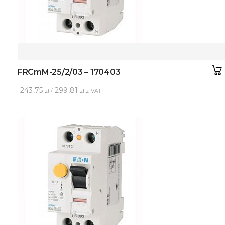
FRCmM-25/2/03 – 170403
243,75
299,81
zł /
zł z VAT