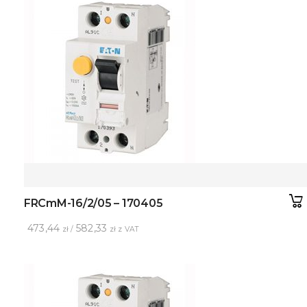
FRCmM-16/2/05 – 170405
473,44
582,33
zł /
zł z VAT