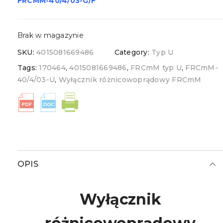
FRCMM-40/4/03-G/F
Brak w magazynie
SKU:
4015081669486
Category:
Typ U
Tags:
170464
,
4015081669486
,
FRCmM typ U
,
FRCmM-
40/4/03-U
,
Wyłącznik różnicowoprądowy FRCmM
OPIS
Wyłącznik