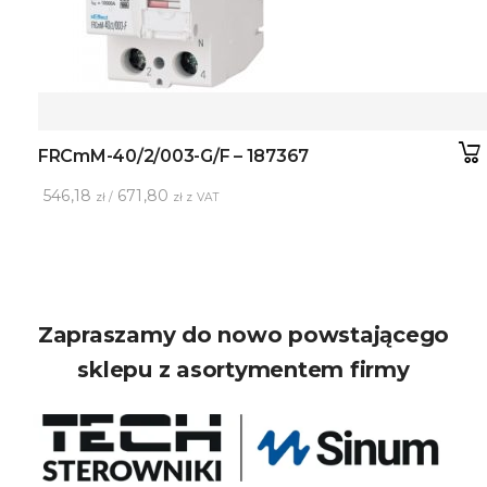
FRCmM-40/2/003-G/F – 187367
546,18
671,80
zł /
zł z VAT
Zapraszamy do nowo powstającego
sklepu z asortymentem firmy