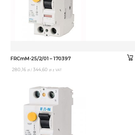
FRCmM-25/2/01 – 170397
280,16
344,60
zł /
zł z VAT