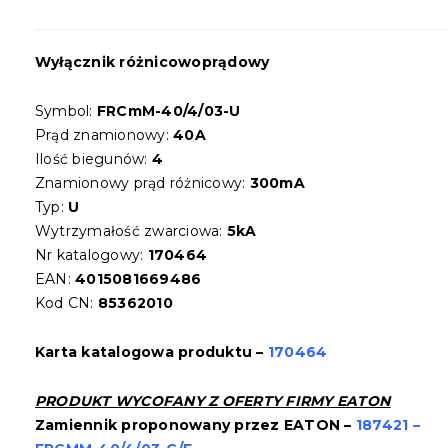
Wyłącznik różnicowoprądowy
Symbol:
FRCmM-40/4/03-U
Prąd znamionowy:
40A
Ilość biegunów:
4
Znamionowy prąd różnicowy:
300mA
Typ:
U
Wytrzymałość zwarciowa:
5kA
Nr katalogowy:
170464
EAN:
4015081669486
Kod CN:
85362010
Karta katalogowa produktu –
170464
PRODUKT WYCOFANY Z OFERTY FIRMY EATON
Zamiennik proponowany przez EATON –
187421 –