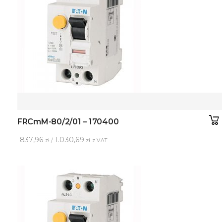
FRCmM-80/2/01 – 170400
837,96
1.030,69
zł /
zł z VAT