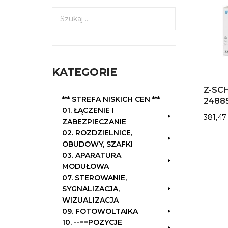
S
z
u
k
a
KATEGORIE
j
:
Z-SCH
*** STREFA NISKICH CEN ***
2488
01. ŁĄCZENIE I
381,4
ZABEZPIECZANIE
02. ROZDZIELNICE,
OBUDOWY, SZAFKI
03. APARATURA
MODUŁOWA
07. STEROWANIE,
SYGNALIZACJA,
WIZUALIZACJA
09. FOTOWOLTAIKA
10. --==POZYCJE