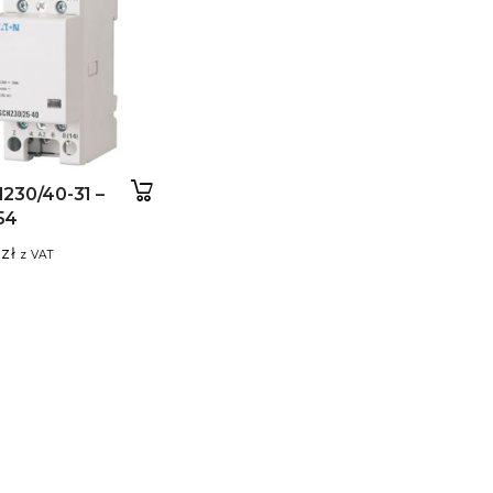
230/40-31 –
54
7
zł
z VAT