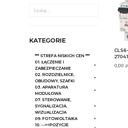
S
z
u
k
a
KATEGORIE
j
:
CLS6-
*** STREFA NISKICH CEN ***
2704
01. ŁĄCZENIE I
0,00
z
ZABEZPIECZANIE
02. ROZDZIELNICE,
OBUDOWY, SZAFKI
03. APARATURA
MODUŁOWA
07. STEROWANIE,
SYGNALIZACJA,
WIZUALIZACJA
09. FOTOWOLTAIKA
10. --==POZYCJE