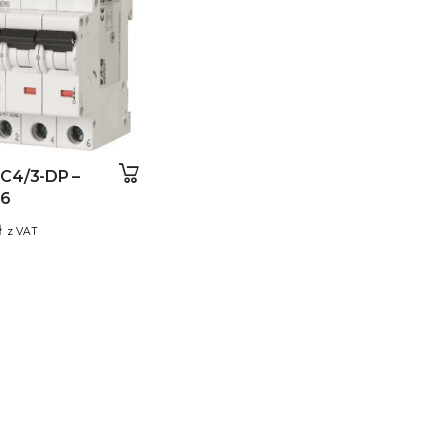
C4/3-DP –
16
ł
z VAT