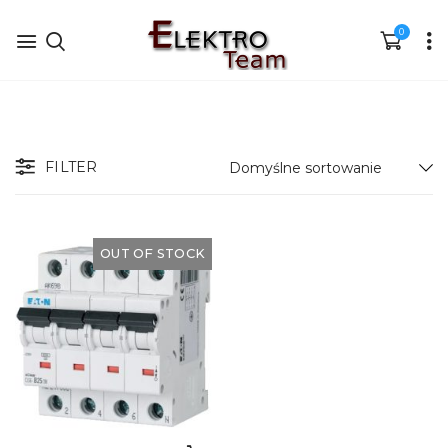
0
FILTER
OUT OF STOCK