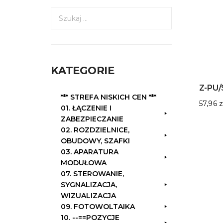
S
z
u
k
a
KATEGORIE
j
:
Z-PU/
*** STREFA NISKICH CEN ***
57,96
z
01. ŁĄCZENIE I
ZABEZPIECZANIE
02. ROZDZIELNICE,
OBUDOWY, SZAFKI
03. APARATURA
MODUŁOWA
07. STEROWANIE,
SYGNALIZACJA,
WIZUALIZACJA
09. FOTOWOLTAIKA
10. --==POZYCJE