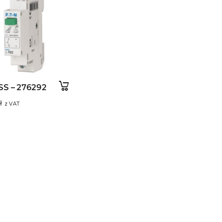
SS – 276292
ł
z VAT