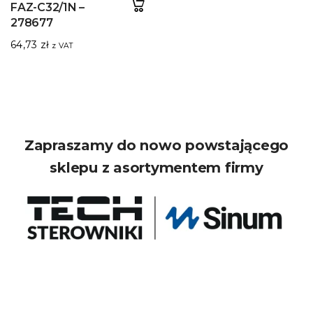
FAZ-C32/1N –
278677
64,73
zł
z VAT
Zapraszamy do nowo powstającego
sklepu z asortymentem firmy