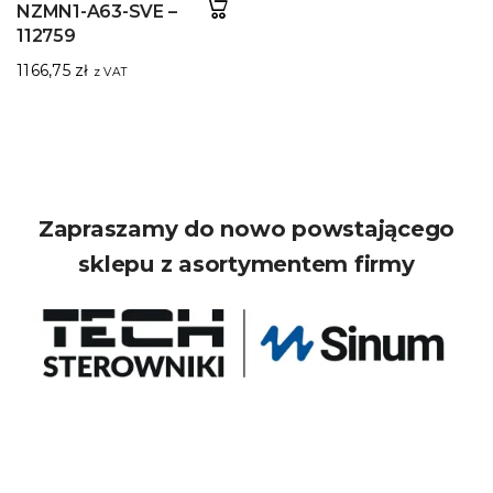
NZMN1-A63-SVE –
112759
1166,75
zł
z VAT
Zapraszamy do nowo powstającego
sklepu z asortymentem firmy