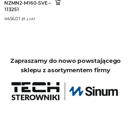
NZMN2-M160-SVE –
113251
4456,01
zł
z VAT
Zapraszamy do nowo powstającego
sklepu z asortymentem firmy