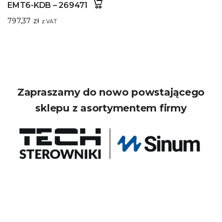
EMT6-KDB – 269471
797,37
zł
z VAT
Zapraszamy do nowo powstającego
sklepu z asortymentem firmy