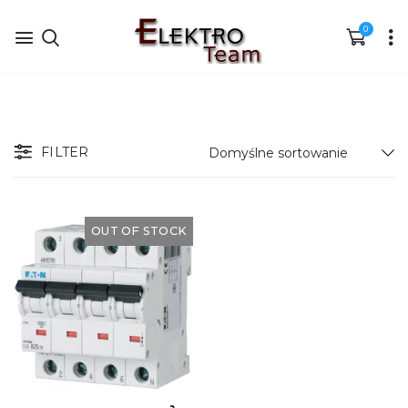
0
FILTER
OUT OF STOCK