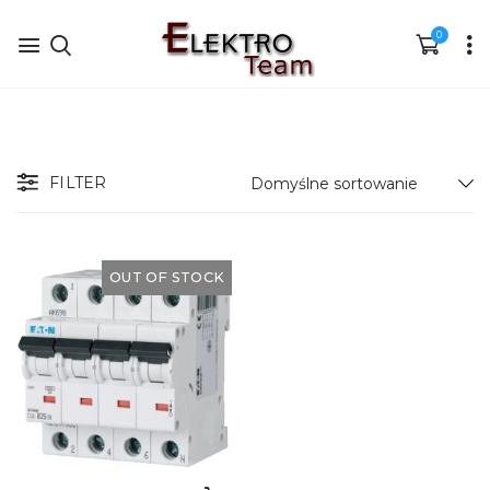
0
FILTER
OUT OF STOCK