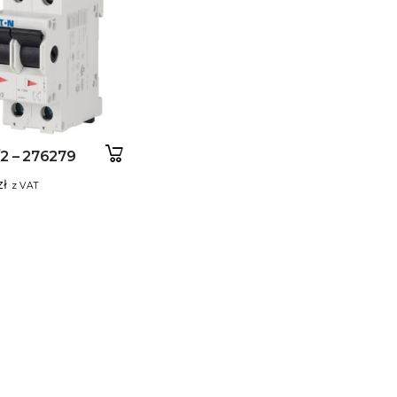
/2 – 276279
zł
z VAT