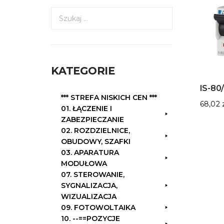
S
z
u
k
a
KATEGORIE
j
:
IS-80
*** STREFA NISKICH CEN ***
68,02
01. ŁĄCZENIE I
ZABEZPIECZANIE
02. ROZDZIELNICE,
OBUDOWY, SZAFKI
03. APARATURA
MODUŁOWA
07. STEROWANIE,
SYGNALIZACJA,
WIZUALIZACJA
09. FOTOWOLTAIKA
10. --==POZYCJE