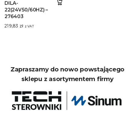
DILA-
22(24V50/60HZ) –
276403
219,83
zł
z VAT
Zapraszamy do nowo powstającego
sklepu z asortymentem firmy