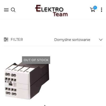
0
FILTER
OUT OF STOCK