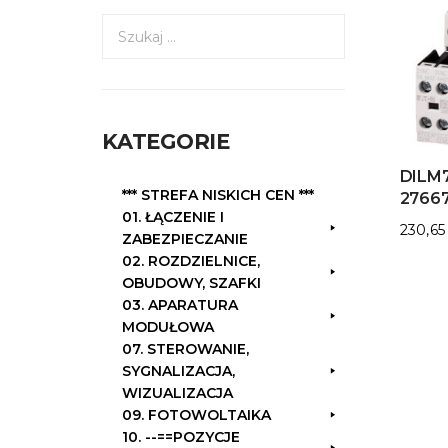
S
z
u
k
a
KATEGORIE
j
:
DILM7
*** STREFA NISKICH CEN ***
2766
01. ŁĄCZENIE I
230,6
ZABEZPIECZANIE
02. ROZDZIELNICE,
OBUDOWY, SZAFKI
03. APARATURA
MODUŁOWA
07. STEROWANIE,
SYGNALIZACJA,
WIZUALIZACJA
09. FOTOWOLTAIKA
10. --==POZYCJE