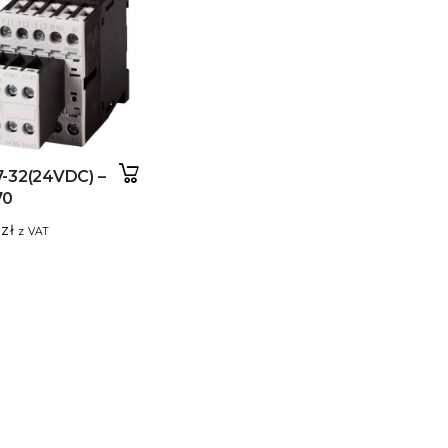
-32(24VDC) –
70
5
zł
z VAT