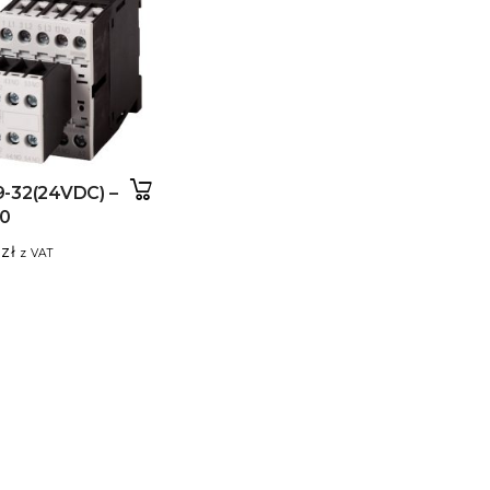
-32(24VDC) –
10
9
zł
z VAT