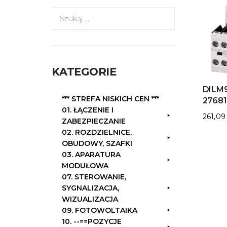
S
z
u
k
a
KATEGORIE
j
:
DILM9
*** STREFA NISKICH CEN ***
2768
01. ŁĄCZENIE I
261,0
ZABEZPIECZANIE
02. ROZDZIELNICE,
OBUDOWY, SZAFKI
03. APARATURA
MODUŁOWA
07. STEROWANIE,
SYGNALIZACJA,
WIZUALIZACJA
09. FOTOWOLTAIKA
10. --==POZYCJE