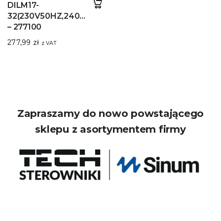
DILM17-
32(230V50HZ,240V60HZ)
– 277100
277,99
zł
z VAT
Zapraszamy do nowo powstającego
sklepu z asortymentem firmy