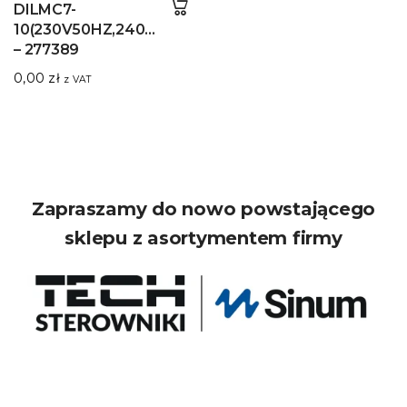
DILMC7-
10(230V50HZ,240V60HZ)
– 277389
0,00
zł
z VAT
Zapraszamy do nowo powstającego
sklepu z asortymentem firmy