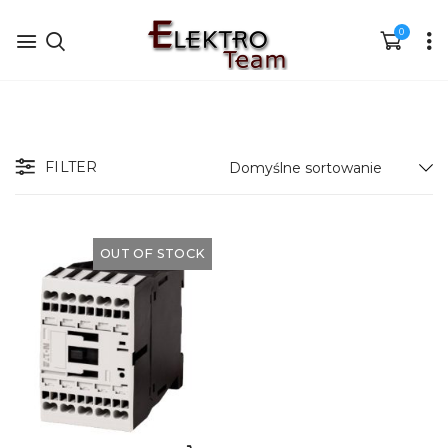
0
FILTER
OUT OF STOCK