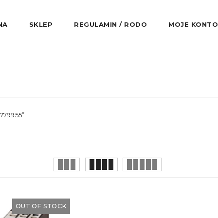
NA
SKLEP
REGULAMIN / RODO
MOJE KONTO
779955”
OUT OF STOCK