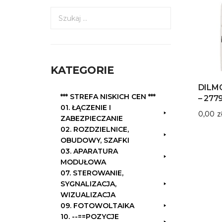
S
z
u
k
a
KATEGORIE
j
:
DILM
*** STREFA NISKICH CEN ***
– 277
01. ŁĄCZENIE I
0,00
z
ZABEZPIECZANIE
02. ROZDZIELNICE,
OBUDOWY, SZAFKI
03. APARATURA
MODUŁOWA
07. STEROWANIE,
SYGNALIZACJA,
WIZUALIZACJA
09. FOTOWOLTAIKA
10. --==POZYCJE