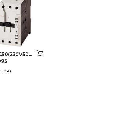
C50(230V50HZ,240V60HZ)
995
ł
z VAT