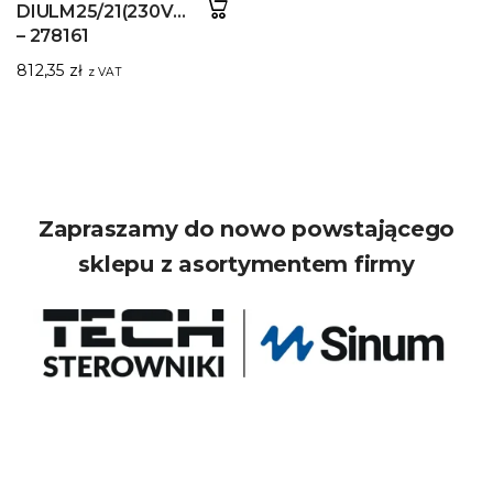
DIULM25/21(230V50HZ,240V60HZ)
– 278161
812,35
zł
z VAT
Zapraszamy do nowo powstającego
sklepu z asortymentem firmy