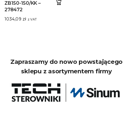
ZB150-150/KK –
278472
1034,09
zł
z VAT
Zapraszamy do nowo powstającego
sklepu z asortymentem firmy