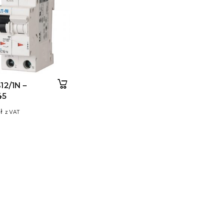
12/1N –
45
ł
z VAT