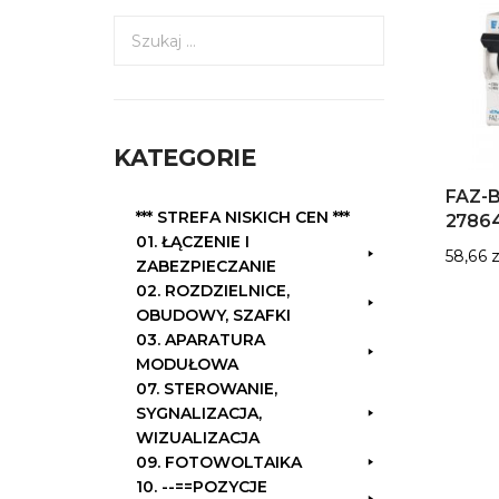
S
z
u
k
a
KATEGORIE
j
:
FAZ-B
*** STREFA NISKICH CEN ***
2786
01. ŁĄCZENIE I
58,66
z
ZABEZPIECZANIE
02. ROZDZIELNICE,
OBUDOWY, SZAFKI
03. APARATURA
MODUŁOWA
07. STEROWANIE,
SYGNALIZACJA,
WIZUALIZACJA
09. FOTOWOLTAIKA
10. --==POZYCJE