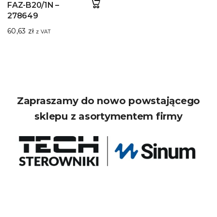
FAZ-B20/1N –
278649
60,63
zł
z VAT
Zapraszamy do nowo powstającego
sklepu z asortymentem firmy