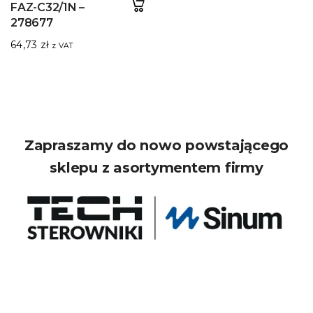
FAZ-C32/1N –
278677
64,73
zł
z VAT
Zapraszamy do nowo powstającego
sklepu z asortymentem firmy