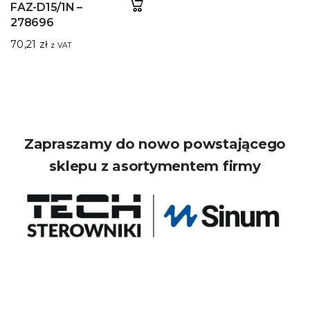
FAZ-D15/1N –
278696
70,21
zł
z VAT
Zapraszamy do nowo powstającego
sklepu z asortymentem firmy