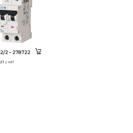
2/2 – 278722
5
zł
z VAT