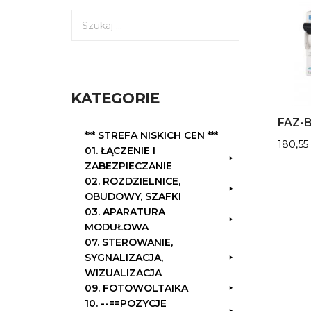
S
z
u
k
a
KATEGORIE
j
:
FAZ-B
*** STREFA NISKICH CEN ***
180,5
01. ŁĄCZENIE I
ZABEZPIECZANIE
02. ROZDZIELNICE,
OBUDOWY, SZAFKI
03. APARATURA
MODUŁOWA
07. STEROWANIE,
SYGNALIZACJA,
WIZUALIZACJA
09. FOTOWOLTAIKA
10. --==POZYCJE