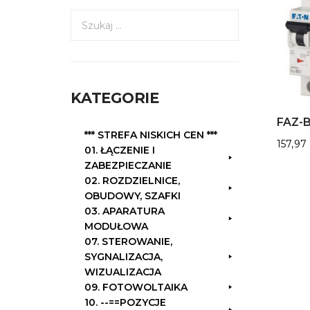
S
z
u
k
a
KATEGORIE
j
:
FAZ-B
*** STREFA NISKICH CEN ***
157,97
01. ŁĄCZENIE I
ZABEZPIECZANIE
02. ROZDZIELNICE,
OBUDOWY, SZAFKI
03. APARATURA
MODUŁOWA
07. STEROWANIE,
SYGNALIZACJA,
WIZUALIZACJA
09. FOTOWOLTAIKA
10. --==POZYCJE