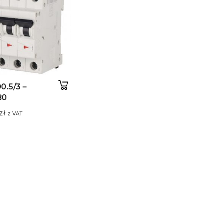
0.5/3 –
80
zł
z VAT