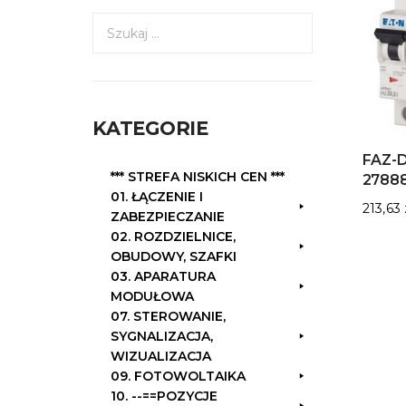
S
z
u
k
a
KATEGORIE
j
:
FAZ-D
*** STREFA NISKICH CEN ***
2788
01. ŁĄCZENIE I
213,63
ZABEZPIECZANIE
02. ROZDZIELNICE,
OBUDOWY, SZAFKI
03. APARATURA
MODUŁOWA
07. STEROWANIE,
SYGNALIZACJA,
WIZUALIZACJA
09. FOTOWOLTAIKA
10. --==POZYCJE