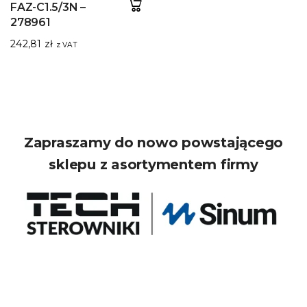
FAZ-C1.5/3N –
278961
242,81
zł
z VAT
Zapraszamy do nowo powstającego
sklepu z asortymentem firmy